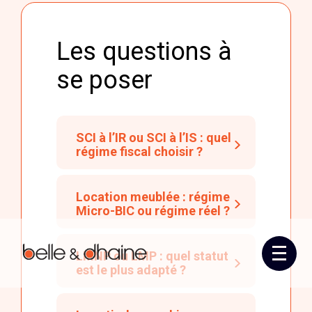
Les questions à
se poser
SCI à l’IR ou SCI à l’IS : quel
régime fiscal choisir ?
Location meublée : régime
Micro-BIC ou régime réel ?
LMNP ou LMP : quel statut
Aller
est le plus adapté ?
au
contenu