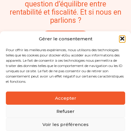
question d’équilibre entre
rentabilité et fiscalité. Et si nous en
parlions ?
Contactez-nous
Gérer le consentement
Pour offrir les meilleures expériences, nous utilisons des technologies
telles que les cookies pour stocker et/ou accéder aux informations des
appareils. Le fait de consentir à ces technologies nous permettra de
traiter des données telles que le comportement de navigation ou les ID
uniques sur ce site. Le fait de ne pas consentir ou de retirer son
consentement peut avoir un effet négatif sur certaines caractéristiques
et fonctions.
Footer
85340 Les Sables-d’Olonne
Principale
Accepter
contact@cabinetbd.com
02 51 95 16 82
Refuser
Voir les préférences
Footer
Mentions légales