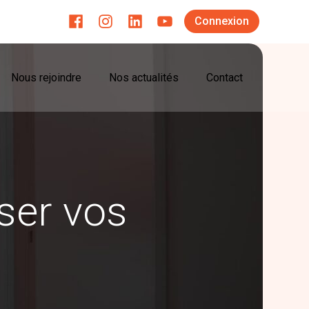
Connexion
Menu
sub-
header
Nous rejoindre
Nos actualités
Contact
iser vos