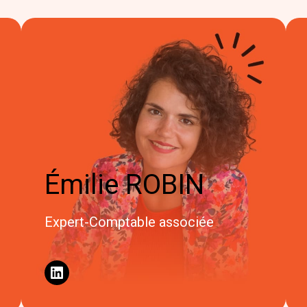
Émilie ROBIN
Expert-Comptable associée
LinkedIn