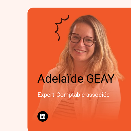
Adelaïde GEAY
Expert-Comptable associée
LinkedIn