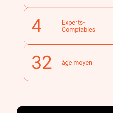
4
Experts-
Comptables
32
âge moyen