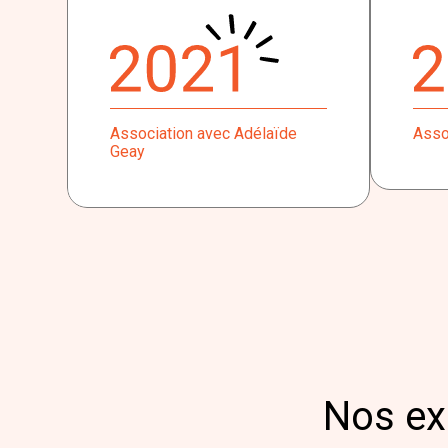
Association avec Adélaïde
Asso
Geay
Nos exp