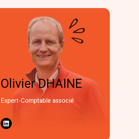
Olivier DHAINE
Expert-Comptable associé
LinkedIn