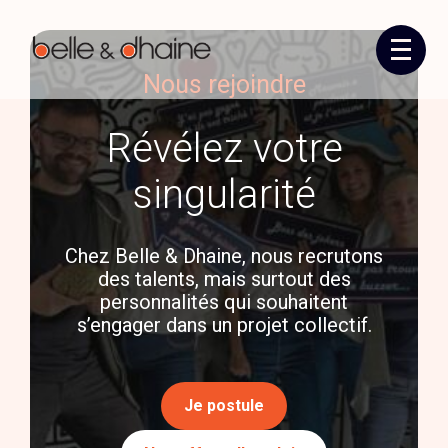
Créer et reprendre une activité
Automobile
Aller
au
Nous rejoindre
contenu
Gérer votre quotidien
Restauration
Révélez votre
Bâtiments
singularité
Profession de santé
Chez Belle & Dhaine, nous recrutons
TPE & Micro-entreprises
des talents, mais surtout des
personnalités qui souhaitent
Immobilier
s’engager dans un projet collectif.
Je postule