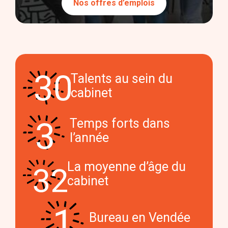
Nos offres d’emplois
Talents au sein du
cabinet
Temps forts dans
l’année
La moyenne d’âge du
cabinet
Bureau en Vendée